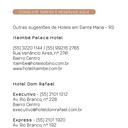
Apto
Apto 
CONSULTE TARIFAS E RESERVAS AQUI!
Outras sugestões de Hoteis em Santa Maria - RS:
Itaimbé Palace Hotel
(55) 3220 1144 / (55) 99216 2785
Rua Venâncio Aires, nº 2741
Bairro Centro
itaimbe@hoteisobino.com.br
www.hotelitaimbe.com.br
Hotel Dom Rafael
Executivo
- (55) 2101 1212
Av. Rio Branco, nº 228
Bairro Centro
executivo@hoteldomrafael.com.br
Express
- (55) 2101 1920
Av. Rio Branco, nº 192