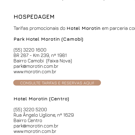
HOSPEDAGEM
Tarifas promocionais do
Hotel Morotin
em parceria co
Park Hotel Morotin (Camobi)
TAR
(55) 3220 1600
ENE
BR 287 - Km 239, nº 1981
Bairro Camobi (Faixa Nova)
Apto 
park@morotin.com.br
Apto
www.morotin.com.br
Apto 
CONSULTE TARIFAS E RESERVAS AQUI!
Hotel Morotin (Centro)
TAR
ENE
(55) 3220 5200
Rua Ângelo Uglione, nº 1629
Apto 
Bairro Centro
Apto
park@morotin.com.br
Apto 
www.morotin.com.br
Apto 