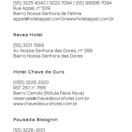
(55) 3225 4040 / 3222 7094 / (55) 99996 7094
Rua Appel, n° 509
Bairro Nossa Senhora de Fátima
appel@hotelappel.com.br
www.hotelappel.com.br
Ravas Hotel
(55) 3221 1589
Av. Nossa Senhora das Dores, nº 399
Bairro Nossa Senhora das Dores
Hotel Chave de Ouro
(055) 3226 3320
RST
287, n˚ 7166
Bairro Camobi
(Rótula Faixa Nova)
reservas@chavedeourohotel.com.br
www.chavedeourohotel.com.br
Pousada Bisognin
(55) 3226-9101